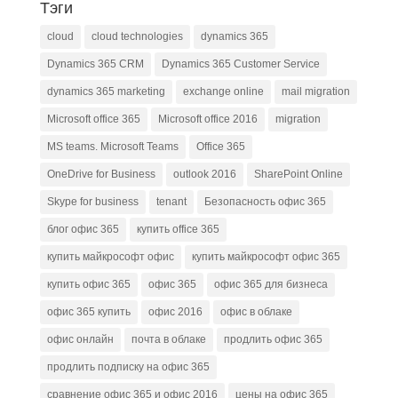
Тэги
cloud
cloud technologies
dynamics 365
Dynamics 365 CRM
Dynamics 365 Customer Service
dynamics 365 marketing
exchange online
mail migration
Microsoft office 365
Microsoft office 2016
migration
MS teams. Microsoft Teams
Office 365
OneDrive for Business
outlook 2016
SharePoint Online
Skype for business
tenant
Безопасность офис 365
блог офис 365
купить office 365
купить майкрософт офис
купить майкрософт офис 365
купить офис 365
офис 365
офис 365 для бизнеса
офис 365 купить
офис 2016
офис в облаке
офис онлайн
почта в облаке
продлить офис 365
продлить подписку на офис 365
сравнение офис 365 и офис 2016
цены на офис 365