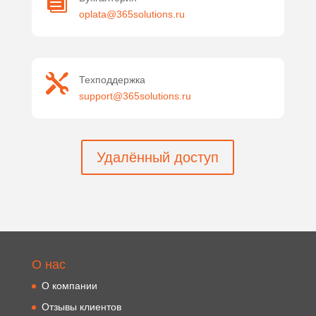

oplata@365solutions.ru

Техподдержка
support@365solutions.ru
Удалённый доступ
О нас
О компании
Отзывы клиентов