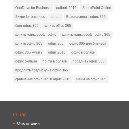
OneDrive for Business
outlook 2016
SharePoint Online
Skype for business
tenant
Безопасность офис 365
блог офис 365
купить office 365
купить майкрософт офис
купить майкрософт офис 365
купить офис 365
офис 365
офис 365 для бизнеса
офис 365 купить
офис 2016
офис в облаке
офис онлайн
почта в облаке
продлить офис 365
продлить подписку на офис 365
сравнение офис 365 и офис 2016
цены на офис 365
О нас
О компании