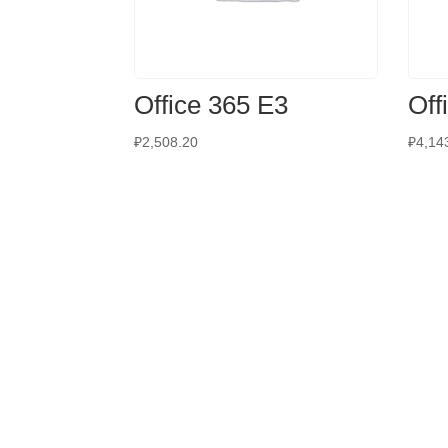
Office 365 E3
Off
₽
2,508.20
₽
4,14