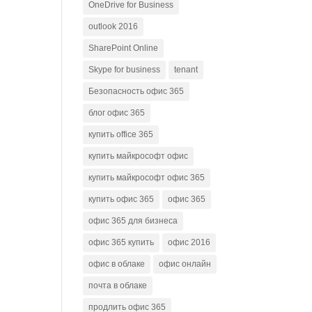
OneDrive for Business
outlook 2016
SharePoint Online
Skype for business
tenant
Безопасность офис 365
блог офис 365
купить office 365
купить майкрософт офис
купить майкрософт офис 365
купить офис 365
офис 365
офис 365 для бизнеса
офис 365 купить
офис 2016
офис в облаке
офис онлайн
почта в облаке
продлить офис 365