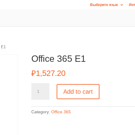
Выберите язык
Инт
5 E1
Office 365 E1
₽
1,527.20
Office
Add to cart
365
E1
quantity
Category:
Office 365