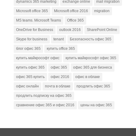
dynamics 365 marketing
exchange online
mail migration
Microsoft office 365
Microsoft office 2016
migration
MS teams. Microsoft Teams
Office 365
OneDrive for Business
outlook 2016
SharePoint Online
Skype for business
tenant
Безопасность офис 365
блог офис 365
купить office 365
купить майкрософт офис
купить майкрософт офис 365
купить офис 365
офис 365
офис 365 для бизнеса
офис 365 купить
офис 2016
офис в облаке
офис онлайн
почта в облаке
продлить офис 365
продлить подписку на офис 365
сравнение офис 365 и офис 2016
цены на офис 365