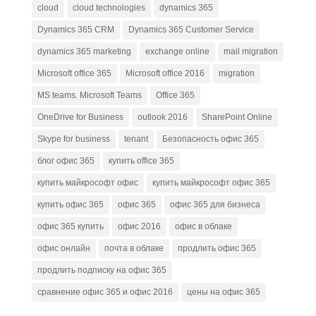
cloud
cloud technologies
dynamics 365
Dynamics 365 CRM
Dynamics 365 Customer Service
dynamics 365 marketing
exchange online
mail migration
Microsoft office 365
Microsoft office 2016
migration
MS teams. Microsoft Teams
Office 365
OneDrive for Business
outlook 2016
SharePoint Online
Skype for business
tenant
Безопасность офис 365
блог офис 365
купить office 365
купить майкрософт офис
купить майкрософт офис 365
купить офис 365
офис 365
офис 365 для бизнеса
офис 365 купить
офис 2016
офис в облаке
офис онлайн
почта в облаке
продлить офис 365
продлить подписку на офис 365
сравнение офис 365 и офис 2016
цены на офис 365