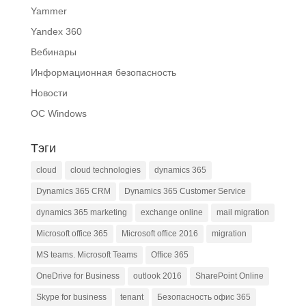
Yammer
Yandex 360
Вебинары
Информационная безопасность
Новости
ОС Windows
Тэги
cloud
cloud technologies
dynamics 365
Dynamics 365 CRM
Dynamics 365 Customer Service
dynamics 365 marketing
exchange online
mail migration
Microsoft office 365
Microsoft office 2016
migration
MS teams. Microsoft Teams
Office 365
OneDrive for Business
outlook 2016
SharePoint Online
Skype for business
tenant
Безопасность офис 365