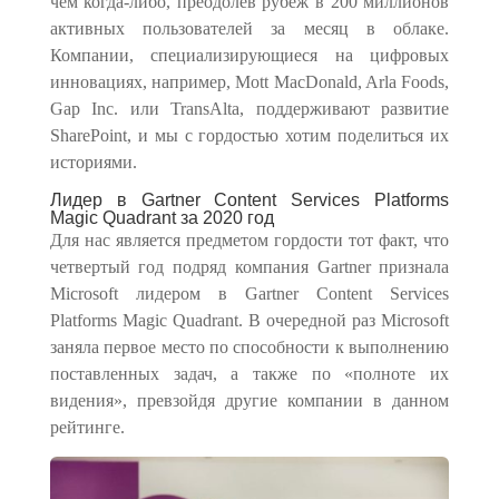
чем когда-либо, преодолев рубеж в 200 миллионов
активных пользователей за месяц в облаке.
Компании, специализирующиеся на цифровых
инновациях, например, Mott MacDonald, Arla Foods,
Gap Inc. или TransAlta, поддерживают развитие
SharePoint, и мы с гордостью хотим подели
ть
ся их
историями.
Лидер в Gartner Content Services Platforms
Magic Quadrant за 2020 год
Для нас является предметом гордости тот факт, что
четвертый год подряд компания Gartner признала
Microsoft лидером в Gartner Content Services
Platforms Magic Quadrant. В очередной раз Microsoft
заняла первое место по способности к выполнению
поставленных задач, а также по «полноте их
видения»,
превзойдя
друг
ие
компани
и
в данном
рейтинге.