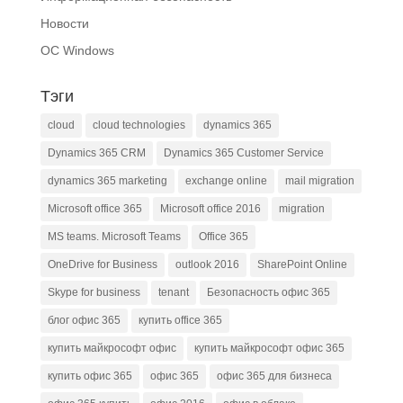
Новости
ОС Windows
Тэги
cloud
cloud technologies
dynamics 365
Dynamics 365 CRM
Dynamics 365 Customer Service
dynamics 365 marketing
exchange online
mail migration
Microsoft office 365
Microsoft office 2016
migration
MS teams. Microsoft Teams
Office 365
OneDrive for Business
outlook 2016
SharePoint Online
Skype for business
tenant
Безопасность офис 365
блог офис 365
купить office 365
купить майкрософт офис
купить майкрософт офис 365
купить офис 365
офис 365
офис 365 для бизнеса