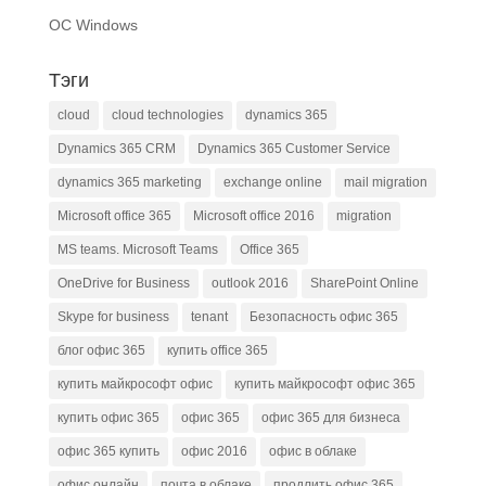
ОС Windows
Тэги
cloud
cloud technologies
dynamics 365
Dynamics 365 CRM
Dynamics 365 Customer Service
dynamics 365 marketing
exchange online
mail migration
Microsoft office 365
Microsoft office 2016
migration
MS teams. Microsoft Teams
Office 365
OneDrive for Business
outlook 2016
SharePoint Online
Skype for business
tenant
Безопасность офис 365
блог офис 365
купить office 365
купить майкрософт офис
купить майкрософт офис 365
купить офис 365
офис 365
офис 365 для бизнеса
офис 365 купить
офис 2016
офис в облаке
офис онлайн
почта в облаке
продлить офис 365