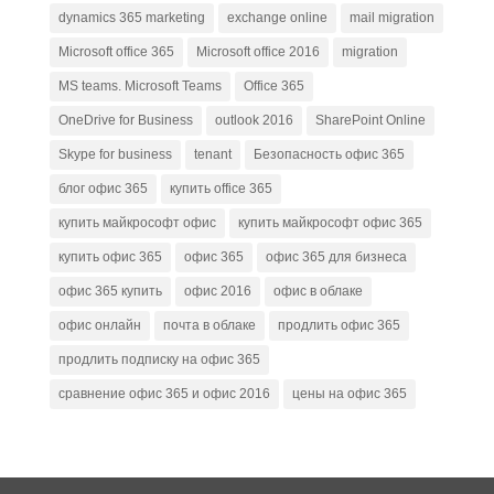
dynamics 365 marketing
exchange online
mail migration
Microsoft office 365
Microsoft office 2016
migration
MS teams. Microsoft Teams
Office 365
OneDrive for Business
outlook 2016
SharePoint Online
Skype for business
tenant
Безопасность офис 365
блог офис 365
купить office 365
купить майкрософт офис
купить майкрософт офис 365
купить офис 365
офис 365
офис 365 для бизнеса
офис 365 купить
офис 2016
офис в облаке
офис онлайн
почта в облаке
продлить офис 365
продлить подписку на офис 365
сравнение офис 365 и офис 2016
цены на офис 365