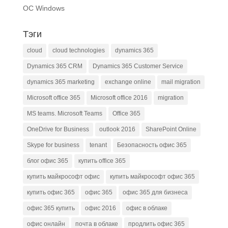
ОС Windows
Тэги
cloud
cloud technologies
dynamics 365
Dynamics 365 CRM
Dynamics 365 Customer Service
dynamics 365 marketing
exchange online
mail migration
Microsoft office 365
Microsoft office 2016
migration
MS teams. Microsoft Teams
Office 365
OneDrive for Business
outlook 2016
SharePoint Online
Skype for business
tenant
Безопасность офис 365
блог офис 365
купить office 365
купить майкрософт офис
купить майкрософт офис 365
купить офис 365
офис 365
офис 365 для бизнеса
офис 365 купить
офис 2016
офис в облаке
офис онлайн
почта в облаке
продлить офис 365