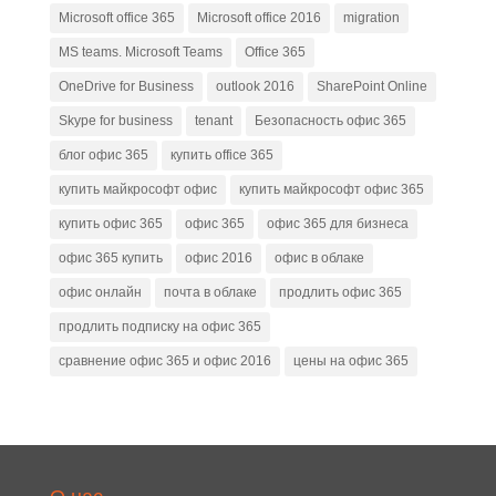
Microsoft office 365
Microsoft office 2016
migration
MS teams. Microsoft Teams
Office 365
OneDrive for Business
outlook 2016
SharePoint Online
Skype for business
tenant
Безопасность офис 365
блог офис 365
купить office 365
купить майкрософт офис
купить майкрософт офис 365
купить офис 365
офис 365
офис 365 для бизнеса
офис 365 купить
офис 2016
офис в облаке
офис онлайн
почта в облаке
продлить офис 365
продлить подписку на офис 365
сравнение офис 365 и офис 2016
цены на офис 365