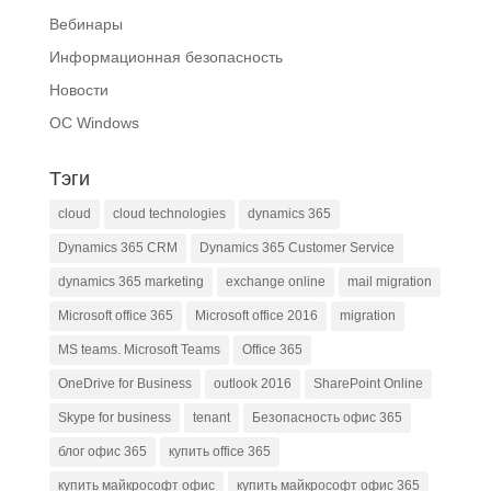
Вебинары
Информационная безопасность
Новости
ОС Windows
Тэги
cloud
cloud technologies
dynamics 365
Dynamics 365 CRM
Dynamics 365 Customer Service
dynamics 365 marketing
exchange online
mail migration
Microsoft office 365
Microsoft office 2016
migration
MS teams. Microsoft Teams
Office 365
OneDrive for Business
outlook 2016
SharePoint Online
Skype for business
tenant
Безопасность офис 365
блог офис 365
купить office 365
купить майкрософт офис
купить майкрософт офис 365