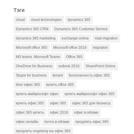
Тэги
cloud
cloud technologies
dynamics 365
Dynamics 365 CRM
Dynamics 365 Customer Service
dynamics 365 marketing
exchange online
mail migration
Microsoft office 365
Microsoft office 2016
migration
MS teams. Microsoft Teams
Office 365
OneDrive for Business
outlook 2016
SharePoint Online
Skype for business
tenant
Безопасность офис 365
блог офис 365
купить office 365
купить майкрософт офис
купить майкрософт офис 365
купить офис 365
офис 365
офис 365 для бизнеса
офис 365 купить
офис 2016
офис в облаке
офис онлайн
почта в облаке
продлить офис 365
продлить подписку на офис 365