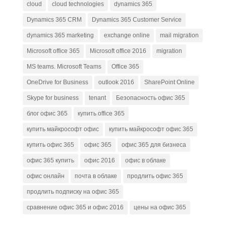
cloud
cloud technologies
dynamics 365
Dynamics 365 CRM
Dynamics 365 Customer Service
dynamics 365 marketing
exchange online
mail migration
Microsoft office 365
Microsoft office 2016
migration
MS teams. Microsoft Teams
Office 365
OneDrive for Business
outlook 2016
SharePoint Online
Skype for business
tenant
Безопасность офис 365
блог офис 365
купить office 365
купить майкрософт офис
купить майкрософт офис 365
купить офис 365
офис 365
офис 365 для бизнеса
офис 365 купить
офис 2016
офис в облаке
офис онлайн
почта в облаке
продлить офис 365
продлить подписку на офис 365
сравнение офис 365 и офис 2016
цены на офис 365