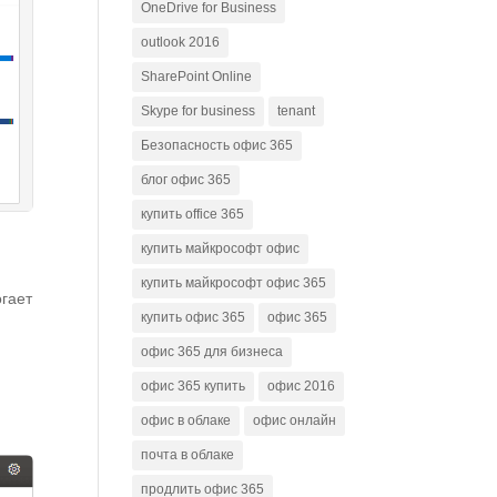
OneDrive for Business
outlook 2016
SharePoint Online
Skype for business
tenant
Безопасность офис 365
блог офис 365
купить office 365
купить майкрософт офис
купить майкрософт офис 365
гает
купить офис 365
офис 365
офис 365 для бизнеса
офис 365 купить
офис 2016
офис в облаке
офис онлайн
почта в облаке
продлить офис 365