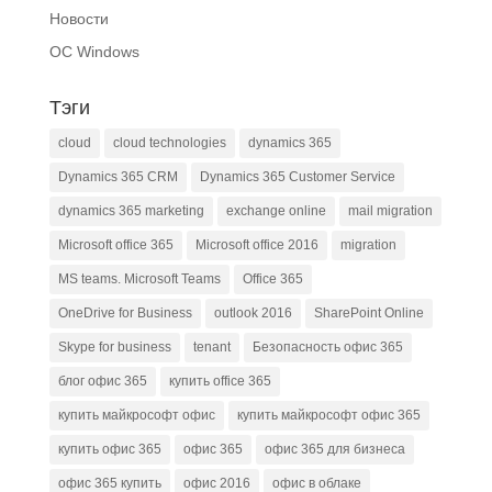
Новости
ОС Windows
Тэги
cloud
cloud technologies
dynamics 365
Dynamics 365 CRM
Dynamics 365 Customer Service
dynamics 365 marketing
exchange online
mail migration
Microsoft office 365
Microsoft office 2016
migration
MS teams. Microsoft Teams
Office 365
OneDrive for Business
outlook 2016
SharePoint Online
Skype for business
tenant
Безопасность офис 365
блог офис 365
купить office 365
купить майкрософт офис
купить майкрософт офис 365
купить офис 365
офис 365
офис 365 для бизнеса
офис 365 купить
офис 2016
офис в облаке