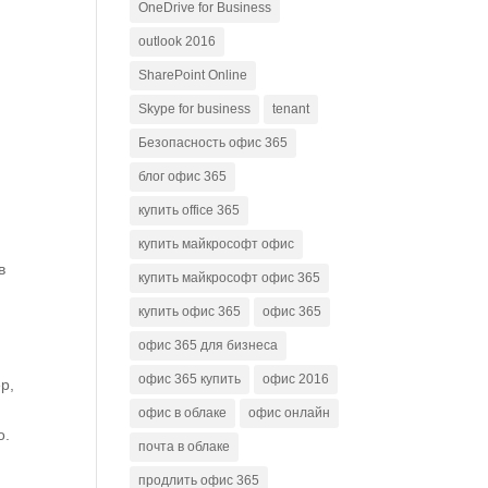
OneDrive for Business
outlook 2016
SharePoint Online
Skype for business
tenant
Безопасность офис 365
блог офис 365
купить office 365
купить майкрософт офис
в
купить майкрософт офис 365
купить офис 365
офис 365
офис 365 для бизнеса
офис 365 купить
офис 2016
р,
офис в облаке
офис онлайн
о.
почта в облаке
продлить офис 365