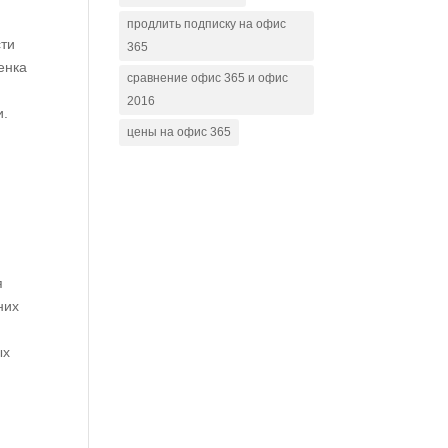
продлить подписку на офис
сти
365
енка
сравнение офис 365 и офис
2016
и.
цены на офис 365
я
них
ых