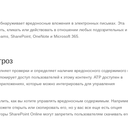
обнаруживает вредоносные вложения в электронных письмах. Эта
ть, кликать или действовать в отношении любых подозрительных и
ams, SharePoint, OneNote и Microsoft 365.
гроз
полняет проверки и определяет наличие вредоносного содержимого 
локирует доступ пользователей к этому контенту. ATP доступен в
х приложениях, которые можно интегрировать для управления
елить, как вы хотите управлять вредоносным содержимым. Наприме
жете открыть или скопировать его, но у вас все еще есть опция
оры SharePoint Online могут запретить пользователям скачивать ег