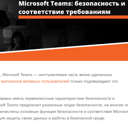
, Microsoft Teams — неотъемлемая часть жизни удаленных
 миллионов активных пользователей
только подтверждают это
 важно иметь первоклассные характеристики безопасности и
osoft Teams предлагает различные опции безопасности, не многие 
еречислены основные функции безопасности и соответствия Microsof
для защиты своих данных и работы в безопасной среде.