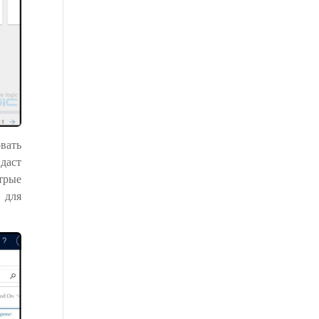
вать
 даст
трые
 для