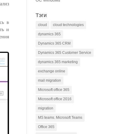
ОС Windows
нализ
Тэги
сь в
cloud
cloud technologies
ть и
dynamics 365
ения
Dynamics 365 CRM
Dynamics 365 Customer Service
dynamics 365 marketing
exchange online
mail migration
Microsoft office 365
Microsoft office 2016
migration
MS teams. Microsoft Teams
Office 365