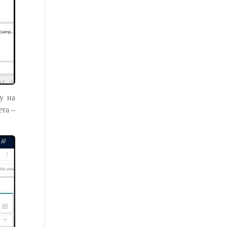
у на
ета –