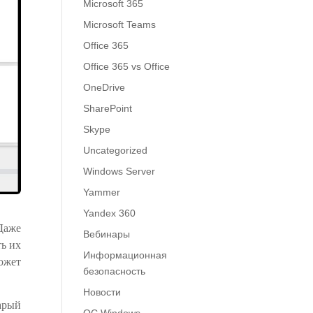
Microsoft 365
Microsoft Teams
Office 365
Office 365 vs Office
OneDrive
SharePoint
Skype
Uncategorized
Windows Server
Yammer
Yandex 360
Даже
Вебинары
ть их
Информационная
ожет
безопасность
Новости
арый