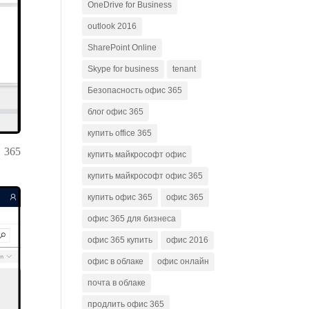
OneDrive for Business
outlook 2016
SharePoint Online
Skype for business
tenant
Безопасность офис 365
блог офис 365
купить office 365
 365
купить майкрософт офис
купить майкрософт офис 365
купить офис 365
офис 365
офис 365 для бизнеса
офис 365 купить
офис 2016
офис в облаке
офис онлайн
почта в облаке
продлить офис 365