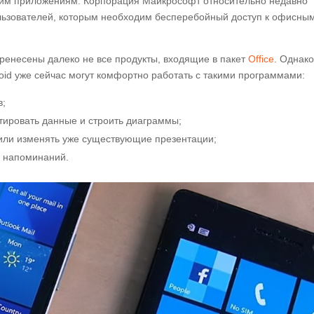
чим приложениям. Корпорация Майкрософт относительно недавно
льзователей, которым необходим бесперебойный доступ к офисны
енесены далеко не все продукты, входящие в пакет
Office
. Однак
id уже сейчас могут комфортно работать с такими программами:
в;
тировать данные и строить диаграммы;
или изменять уже существующие презентации;
и напоминаний.