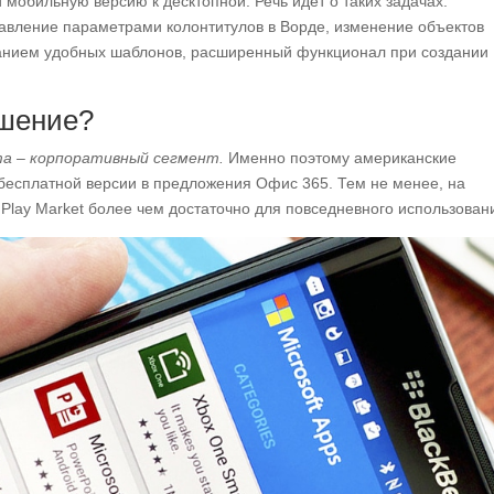
обильную версию к десктопной. Речь идет о таких задачах:
авление параметрами колонтитулов в Ворде, изменение объектов
ованием удобных шаблонов, расширенный функционал при создании
ешение?
та – корпоративный сегмент.
Именно поэтому американские
бесплатной версии в предложения Офис 365. Тем не менее, на
в Play Market более чем достаточно для повседневного использован