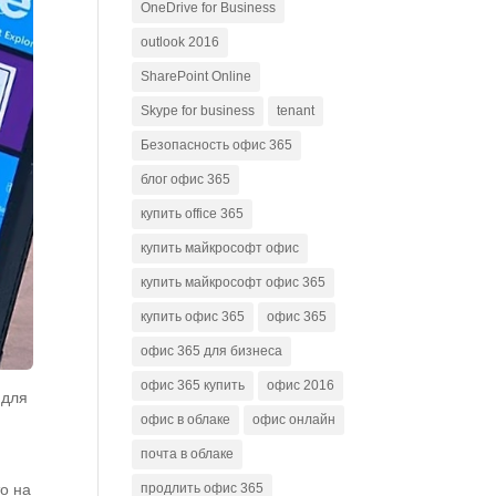
OneDrive for Business
outlook 2016
SharePoint Online
Skype for business
tenant
Безопасность офис 365
блог офис 365
купить office 365
купить майкрософт офис
купить майкрософт офис 365
купить офис 365
офис 365
офис 365 для бизнеса
офис 365 купить
офис 2016
 для
офис в облаке
офис онлайн
почта в облаке
о на
продлить офис 365