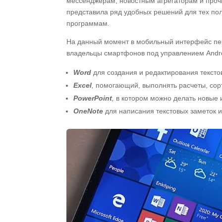
мессенджерам, новостным агрегаторам и про
представила ряд удобных решений для тех по
программам.
На данный момент в мобильный интерфейс пер
владельцы смартфонов под управлением Andro
Word
для создания и редактирования тексто
Excel
,
помогающий, выполнять расчеты, сор
PowerPoint
,
в котором можно делать новые 
OneNote
для написания текстовых заметок 