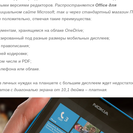
жными версиями редакторов.
Распространяется
Office для
ициальном сайте Microsoft, так и через стандартный магазин П
 положительно, отмечая такие преимущества:
кументам, хранящимся на облаке
OneDrive;
изированный под разные размеры мобильных дисплеев;
 правописания;
ней кодировке;
ом числе и PDF;
елефона или облаке.
в личных нуждах на планшете с большим дисплеем ждет недостато
атов с диагональю экрана от 10,1 дюйма – платная.