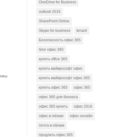
OneDrive for Business
outlook 2016
SharePoint Online
Skype for business
tenant
Безопасность офис 365
блог офис 365
купить office 365
купить майкрософт офис
емы.
купить майкрософт офис 365
купить офис 365
офис 365
офис 365 для бизнеса
офис 365 купить
офис 2016
офис в облаке
офис онлайн
почта в облаке
продлить офис 365