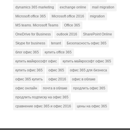
dynamics 365 marketing
exchange online
mail migration
Microsoft office 365
Microsoft office 2016
migration
MS teams. Microsoft Teams
Office 365
OneDrive for Business
outlook 2016
SharePoint Online
Skype for business
tenant
Безопасность офис 365
блог офис 365
купить office 365
купить майкрософт офис
купить майкрософт офис 365
купить офис 365
офис 365
офис 365 для бизнеса
офис 365 купить
офис 2016
офис в облаке
офис онлайн
почта в облаке
продлить офис 365
продлить подписку на офис 365
сравнение офис 365 и офис 2016
цены на офис 365