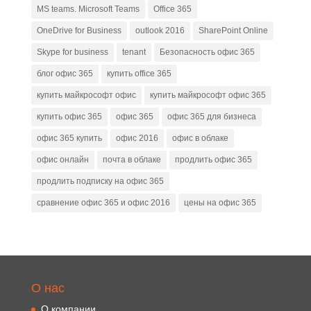
MS teams. Microsoft Teams
Office 365
OneDrive for Business
outlook 2016
SharePoint Online
Skype for business
tenant
Безопасность офис 365
блог офис 365
купить office 365
купить майкрософт офис
купить майкрософт офис 365
купить офис 365
офис 365
офис 365 для бизнеса
офис 365 купить
офис 2016
офис в облаке
офис онлайн
почта в облаке
продлить офис 365
продлить подписку на офис 365
сравнение офис 365 и офис 2016
цены на офис 365
О нас
О компании