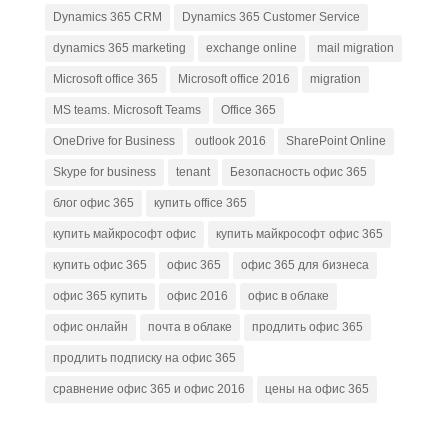
Dynamics 365 CRM
Dynamics 365 Customer Service
dynamics 365 marketing
exchange online
mail migration
Microsoft office 365
Microsoft office 2016
migration
MS teams. Microsoft Teams
Office 365
OneDrive for Business
outlook 2016
SharePoint Online
Skype for business
tenant
Безопасность офис 365
блог офис 365
купить office 365
купить майкрософт офис
купить майкрософт офис 365
купить офис 365
офис 365
офис 365 для бизнеса
офис 365 купить
офис 2016
офис в облаке
офис онлайн
почта в облаке
продлить офис 365
продлить подписку на офис 365
сравнение офис 365 и офис 2016
цены на офис 365