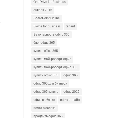
OneDrive for Business
outlook 2016
SharePoint Online
а
Skype for business
tenant
Безопасность офис 365
блог офис 365
купить office 365
купить майкрософт офис
купить майкрософт офис 365
купить офис 365
офис 365
офис 365 для бизнеса
офис 365 купить
офис 2016
офис в облаке
офис онлайн
почта в облаке
продлить офис 365