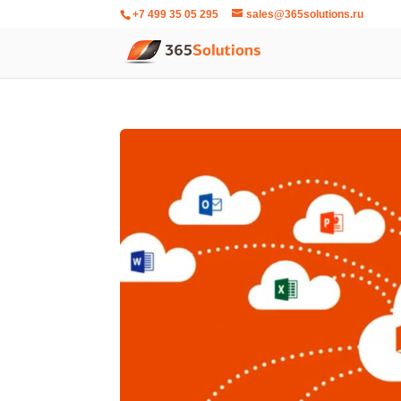
+7 499 35 05 295
sales@365solutions.ru